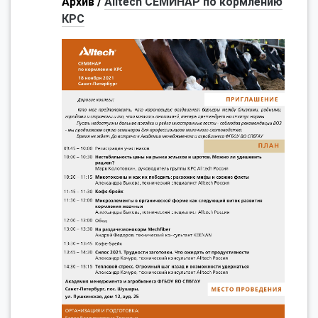
Архив /
Alltech СЕМИНАР по кормлению
КРС