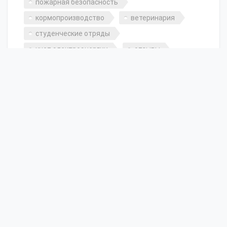
пожарная безопасность
кормопроизводство
ветеринария
студенческие отряды
учет электроэнергии
отзывы
ит для педагогов
дрессировка собак
кинология
производство молока
малый бизнес
хлебопекарное производство
агрономия
животноводство
школа фермера
Рассылка