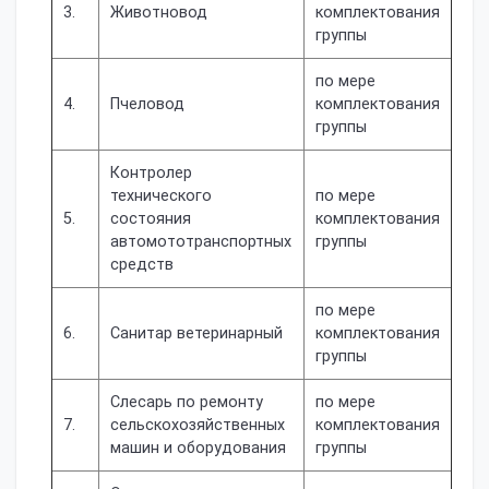
3.
Животновод
комплектования
группы
по мере
4.
Пчеловод
комплектования
группы
Контролер
технического
по мере
5.
состояния
комплектования
автомототранспортных
группы
средств
по мере
6.
Санитар ветеринарный
комплектования
группы
Слесарь по ремонту
по мере
7.
сельскохозяйственных
комплектования
машин и оборудования
группы