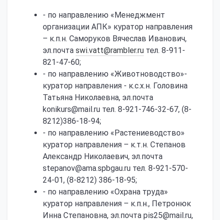
- по направлению «Менеджмент
организации АПК» куратор направления
– к.п.н. Саморуков Вячеслав Иванович,
эл.почта
swi.vatt@rambler.ru
тел. 8-911-
821-47-60;
- по направлению «Животноводство»­­­­­­­­­­­­­­­­­­­
куратор направления - к.с.х.н. Головина
Татьяна Николаевна, эл.почта
konikurs@mail.ru тел. 8-921-746-32-67, (8-
8212)386-18-94;
- по направлению «Растениеводство»
куратор направления – к.т.н. Степанов
Александр Николаевич, эл.почта
stepanov@ama.spbgau.ru тел. 8-921-570-
24-01, (8-8212) 386-18-95;
- по направлению «Охрана труда»
куратор направления – к.п.н., Петронюк
Инна Степановна, эл.почта pis25@mail.ru,