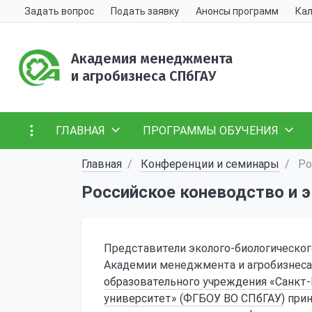
Задать вопрос
Подать заявку
Анонсы программ
Кал
Академия менеджмента
и агробизнеса СПбГАУ
ГЛАВНАЯ
ПРОГРАММЫ ОБУЧЕНИЯ
Главная
Конференции и семинары
Ро
Российское коневодство и э
Представители эколого-биологическо
Академии менеджмента и агробизнес
образовательного учреждения «Санкт
университет» (ФГБОУ ВО СПбГАУ)
прин