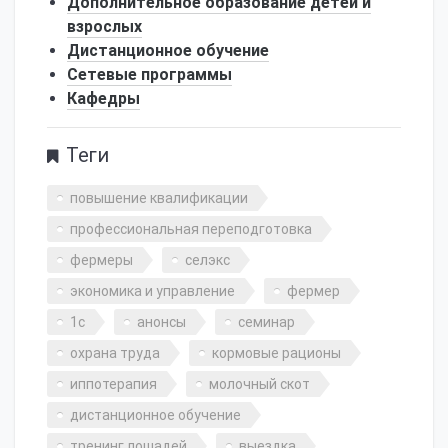
Дополнительное образование детей и
взрослых
Дистанционное обучение
Сетевые программы
Кафедры
Теги
повышение квалификации
профессиональная переподготовка
фермеры
селэкс
экономика и управление
фермер
1с
анонсы
семинар
охрана труда
кормовые рационы
иппотерапия
молочный скот
дистанционное обучение
тренинг лошадей
выездка