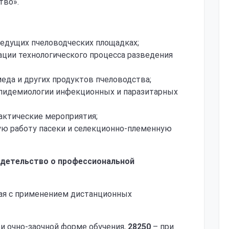
тво».
ведущих пчеловодческих площадках;
зации технологического процесса разведения
еда и других продуктов пчеловодства;
эпидемиологии инфекционных и паразитарных
актические мероприятия;
ю работу пасеки и селекционно-племенную
идетельство о профессиональной
ная с применением дистанционных
и очно-заочной форме обучения,
28250
– при