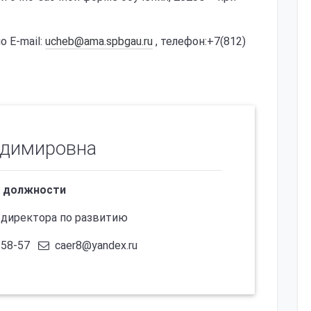
о E-mail:
ucheb@ama.spbgau.ru
, телефон:+7(812)
адимировна
 должности
 директора по развитию
-58-57
caer8@yandex.ru