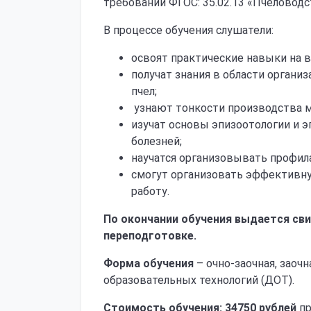
требований ФГОС: 35.02.13 «Пчеловодс
В процессе обучения слушатели:
освоят практические навыки на 
получат знания в области органи
пчел;
узнают тонкости производства м
изучат основы эпизоотологии и 
болезней;
научатся организовывать профил
смогут организовать эффективну
работу.
По окончании обучения выдается св
переподготовке.
Форма обучения
– очно-заочная, заоч
образовательных технологий (ДОТ).
Стоимость обучения:
34750 рублей
пр