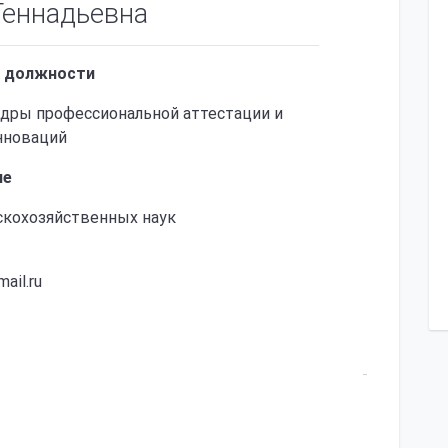
Геннадьевна
 должности
дры профессиональной аттестации и
нноваций
ие
скохозяйственных наук
ail.ru