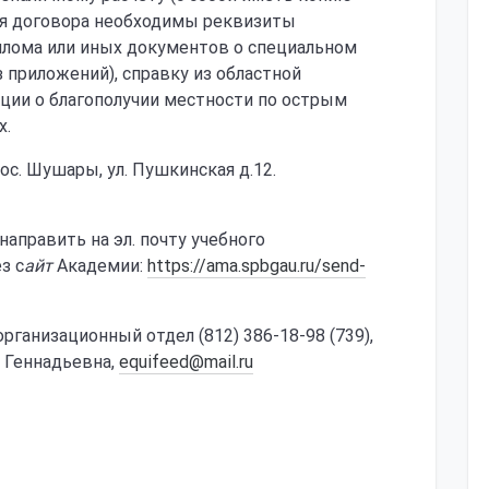
ия договора необходимы реквизиты
иплома или иных документов о специальном
 приложений), справку из областной
ции о благополучии местности по острым
х.
ос. Шушары, ул. Пушкинская д.12.
направить на эл. почту учебного
з с
айт
Академии:
https://ama.spbgau.ru/send-
организационный отдел (812) 386-18-98 (739),
 Геннадьевна,
equifeed@mail.ru