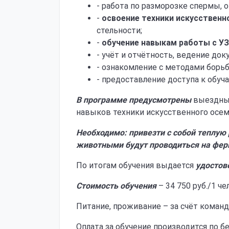
- работа по разморозке спермы, 
-
освоение
техники искусственн
стельности;
-
обучение навыкам работы с УЗ
- учёт и отчётность, ведение док
- ознакомление с методами борьб
- предоставление доступа к обу
В программе предусмотрены
выездные
навыков техники искусственного осем
Необходимо: привезти с собой теплую 
животными будут проводиться на ферм
По итогам обучения выдается
удостов
Стоимость обучения
– 34 750 руб./1 чел
Питание, проживание – за счёт коман
Оплата за обучение производится по б