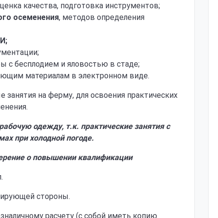
оценка качества, подготовка инструментов;
ого осеменения
, методов определения
И;
ументации;
ы с бесплодием и яловостью в стаде;
чающим материалам в электронном виде.
 занятия на ферму, для освоения практических
енения.
рабочую одежду, т.к. практические занятия с
ах при холодной погоде.
ерение о повышении квалификации
.
дирующей стороны.
езналичному расчету (с собой иметь копию