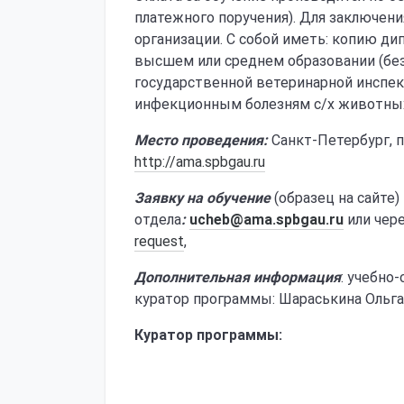
платежного поручения). Для заключен
организации. С собой иметь: копию д
высшем или среднем образовании (без
государственной ветеринарной инспек
инфекционным болезням с/х животны
Место проведения:
Санкт-Петербург, п
http://ama.spbgau.ru
Заявку на обучение
(образец на сайте)
отдела
:
ucheb@
ama.
spbgau.
ru
или чере
request
,
Дополнительная информация
: учебно-
куратор программы: Шараськина Ольга
Куратор программы: