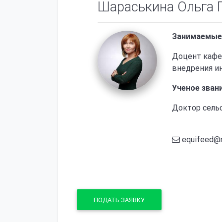
Шараськина Ольга 
Занимаемые
Доцент кафе
внедрения и
Ученое зван
Доктор сель
equifeed@m
ПОДАТЬ ЗАЯВКУ