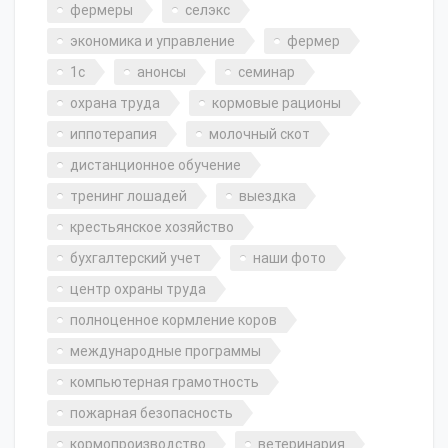
фермеры
селэкс
экономика и управление
фермер
1с
анонсы
семинар
охрана труда
кормовые рационы
иппотерапия
молочный скот
дистанционное обучение
тренинг лошадей
выездка
крестьянское хозяйство
бухгалтерский учет
наши фото
центр охраны труда
полноценное кормление коров
международные программы
компьютерная грамотность
пожарная безопасность
кормопроизводство
ветеринария